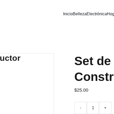
Inicio
Belleza
Electrónica
Hog
Set de
Constr
$25.00
-
+