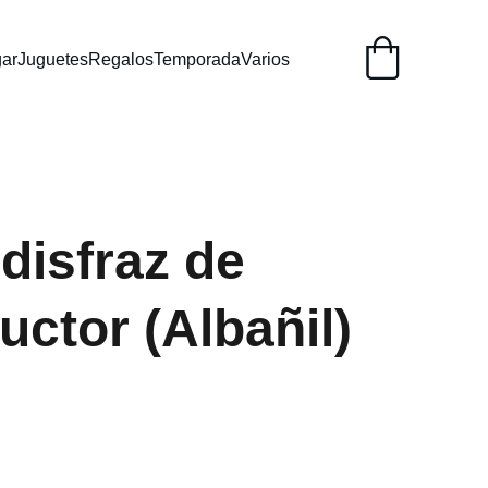
ar
Juguetes
Regalos
Temporada
Varios
 disfraz de
uctor (Albañil)